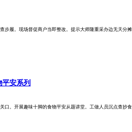
查步履。现场督促商户当即整改。提示大师隆重采办边无天分摊点
物平安系列
关口。开展趣味十脚的食物平安从题讲堂。工做人员沉点查抄食材