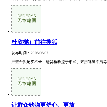
杜欣樾）前往搜狐
发布时间：2026-06-07
严查台账记实不全、进货检验流于形式、来历逃溯不清等
让群众购物更舒心、更放