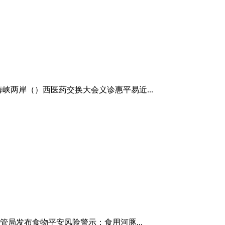
6海峡两岸（）西医药交换大会义诊惠平易近...
管局发布食物平安风险警示：食用河豚...