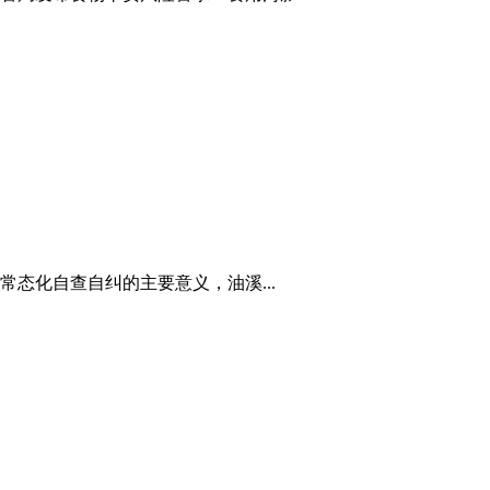
态化自查自纠的主要意义，油溪...