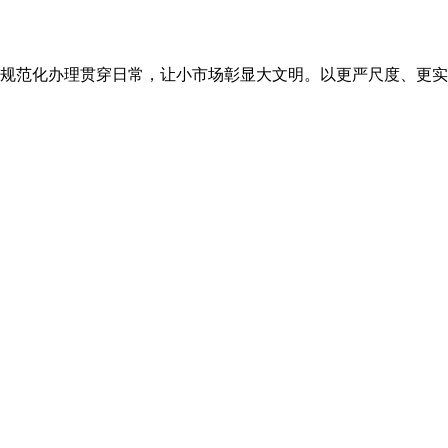
规范化办理贯穿日常，让小市场彰显大文明。以更严尺度、更实行